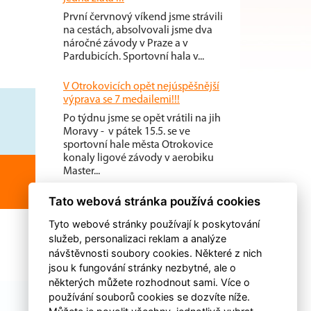
První červnový víkend jsme strávili
na cestách, absolvovali jsme dva
náročné závody v Praze a v
Pardubicích. Sportovní hala v...
V Otrokovicích opět nejúspěšnější
výprava se 7 medailemi!!!
Po týdnu jsme se opět vrátili na jih
Moravy - v pátek 15.5. se ve
sportovní hale města Otrokovice
konaly ligové závody v aerobiku
Master...
Tato webová stránka používá cookies
Tyto webové stránky používají k poskytování
služeb, personalizaci reklam a analýze
návštěvnosti soubory cookies. Některé z nich
jsou k fungování stránky nezbytné, ale o
některých můžete rozhodnout sami. Více o
používání souborů cookies se dozvíte níže.