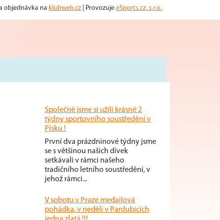
 a objednávka na
klubweb.cz
| Provozuje
eSports.cz, s.r.o.
Společně jsme si užili krásné 2
týdny sportovního soustředění v
Písku !
První dva prázdninové týdny jsme
se s většinou našich dívek
setkávali v rámci našeho
tradičního letního soustředění, v
jehož rámci...
V sobotu v Praze medailová
pohádka, v neděli v Pardubicích
jedna zlatá !!!