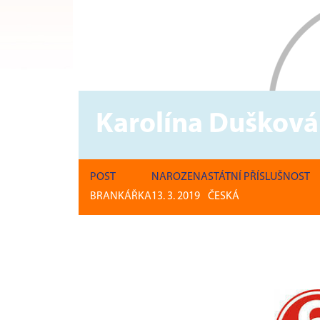
Karolína Dušková
POST
NAROZENA
STÁTNÍ PŘÍSLUŠNOST
BRANKÁŘKA
13. 3. 2019
ČESKÁ