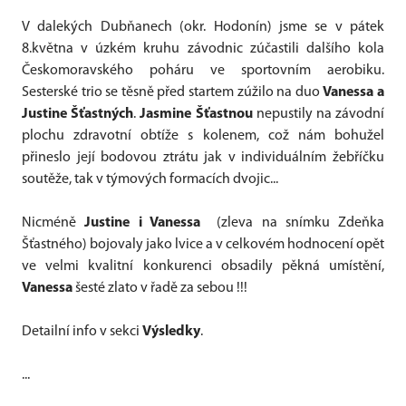
V dalekých Dubňanech (okr. Hodonín) jsme se v pátek
8.května v úzkém kruhu závodnic zúčastili dalšího kola
Českomoravského poháru ve sportovním aerobiku.
Sesterské trio se těsně před startem zúžilo na duo
Vanessa a
Justine Šťastných
.
Jasmine Šťastnou
nepustily na závodní
plochu zdravotní obtíže s kolenem, což nám bohužel
přineslo její bodovou ztrátu jak v individuálním žebříčku
soutěže, tak v týmových formacích dvojic...
Nicméně
Justine i Vanessa
(zleva na snímku Zdeňka
Šťastného) bojovaly jako lvice a v celkovém hodnocení opět
ve velmi kvalitní konkurenci obsadily pěkná umístění,
Vanessa
šesté zlato v řadě za sebou !!!
Detailní info v sekci
Výsledky
.
...