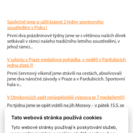
Společně jsme si užili krásné 2 týdny sportovního
soustředění v Písku !
První dva prázdninové týdny jsme se s většinou našich dívek
setkávali v rámci našeho tradičního letního soustředění, v
jehož rámci...
V sobotu v Praze medailová pohádka, v neděli v Pardubicích
jedna zlatá !!!
První červnový víkend jsme strávili na cestách, absolvovali
jsme dva náročné závody v Praze a v Pardubicích. Sportovní
hala v...
V Otrokovicích opět nejúspěšnější výprava se 7 medailemi!!!
Po týdnu jsme se opět vrátili na jih Moravy - v pátek 15.5. se
ve sportovní hale města Otrokovice konaly ligové závody v
Tato webová stránka používá cookies
aerobiku Master...
Tyto webové stránky používají k poskytování služeb,